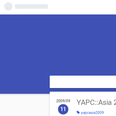
YAPC::As
2009
09
11
yapcasia2009