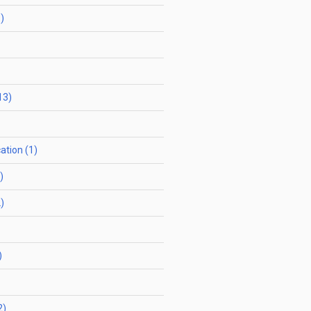
)
13)
ation (1)
)
)
)
2)