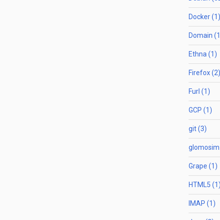
Docker (1
Domain (1
Ethna (1)
Firefox (2
Furl (1)
GCP (1)
git (3)
glomosim 
Grape (1)
HTML5 (1
IMAP (1)