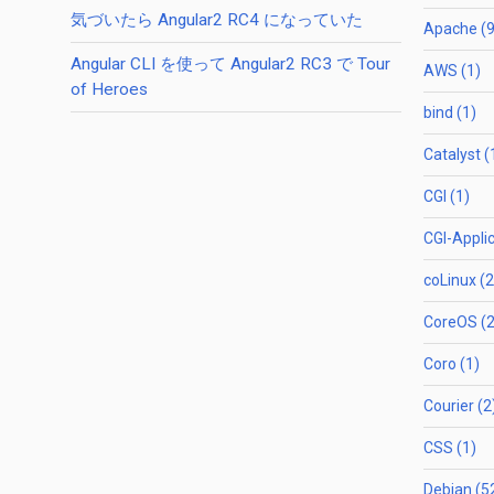
気づいたら Angular2 RC4 になっていた
Apache (9
Angular CLI を使って Angular2 RC3 で Tour
AWS (1)
of Heroes
bind (1)
Catalyst (
CGI (1)
CGI-Applic
coLinux (2
CoreOS (2
Coro (1)
Courier (2
CSS (1)
Debian (5