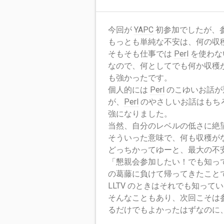
今回が
YAPC
初参加でしたが、
もっとも単純な不安は、何の収
そもそも仕事では
Perl
を使わな
なので、何としてでも何か収穫
も強かったです。
個人的には
Perl
のこゆいお話が
が、
Perl
のやさしいお話はもち
強になりました。
当然、自分のレベルの低さに絶
そういった意味で、何も収穫が
どっちかってゆーと、最大の不
「懇親会参加したい！でも知っ
の葛藤に負けて帰ってきたこと
LLTV のときはそれでも知っ
そんなこともあり、次回こそは
るだけでもよかったはずなのに