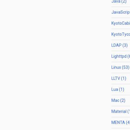
Java (2)
JavaScript
KyotoCabi
KyotoTyco
LDAP (3)
Lighttpd (
Linux (53)
LLTV (1)
Lua (1)
Mac (2)
Material (
MENTA (4