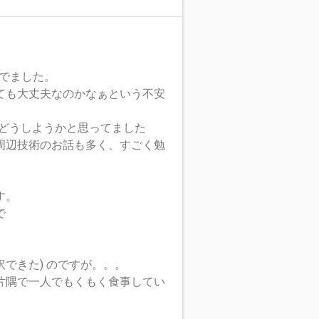
でました。
ても大丈夫なのかなぁという不安
どうしようかと思ってました
eb 周辺技術のお話も多く、すごく勉
す。
で
訳できた) のですが。。。
片隅で一人でもくもく食事してい