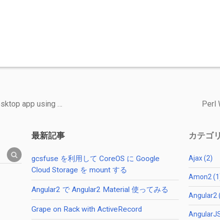
esktop app using …
Perl 
最新記事
カテゴ
gcsfuse を利用して CoreOS に Google
Ajax (2)
Cloud Storage を mount する
Amon2 (1
Angular2 で Angular2 Material 使ってみる
Angular2 
Grape on Rack with ActiveRecord
AngularJS