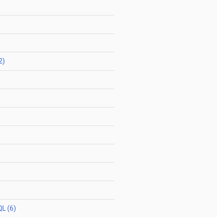
2)
)
L (6)