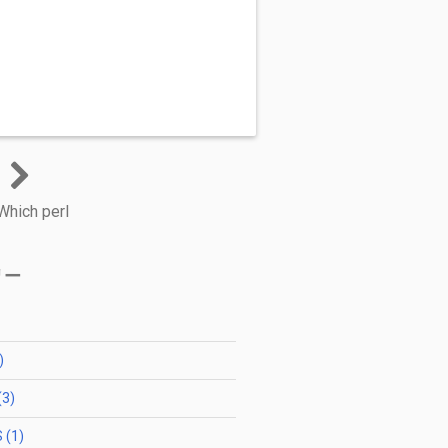
Which perl
リー
)
(3)
 (1)