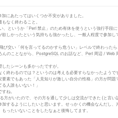
参加にあたってはいくつか不安がありました。
穫もなく終わること。
い、というか「
Perl
禁止」のため有休を使うという強行手段に
が欲しかったという気持ちも強かったし、一般人程度で参加し
飛び交い「何を言ってるのかすら危うい」レベルで終わったら
ろんのことながら、
PostgreSQL
のお話など、
Perl
周辺 / W
望したシーンも多かったですが。
なく終わるのでは？というのは考える必要すらなかったようで
安要素でもあった「人見知りが激しい自分の性格」の方が問題
てる人誰もいない！」
ですね。
ている方がいたので、その方を通して少しは交流ができた (と言い
参加するようにしたいと思います。せっかくの機会なんだし、
、もったいないことをしたなぁと後悔してます。